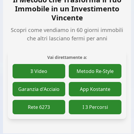
Scrivici su WhatsApp
Immobile in un Investimento
Vincente
Scopri come vendiamo in 60 giorni immobili
📅 Fissa un Appuntamento
che altri lasciano fermi per anni
Vai direttamente a:
Il Video
Metodo Re-Style
Garanzia d'Acciaio
App Kostante
Rete 6273
I 3 Percorsi