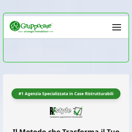
Metodo ReStyle
Scegli il Tuo Percorso
Immobili
#1 Agenzia Specializzata in Case Ristrutturabili
Conoscici
📞
392.989.1787
Il Metodo che Trasforma il Tuo