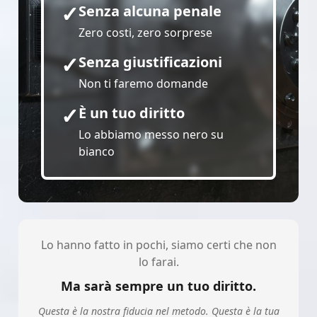
✓
Senza alcuna penale
Zero costi, zero sorprese
✓
Senza giustificazioni
Non ti faremo domande
✓
È un tuo diritto
Lo abbiamo messo nero su
bianco
Lo hanno fatto in pochi, siamo certi che non
lo farai.
Ma sarà sempre un tuo diritto.
Questa è la nostra fiducia nel metodo. Questa è la tua