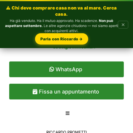
⚠️ Chi deve comprare casa non va al mare. Cerca
casa.
Ha già venduto. Ha il mutuo approvato. Ha scadenze.
Non può
✕
aspettare settembre.
Le altre agenzie chiudono — noi siamo aperti
con acquirenti attivi.
Parla con Riccardo →
WhatsApp
Fissa un appuntamento
RICCARDO PROMETTI