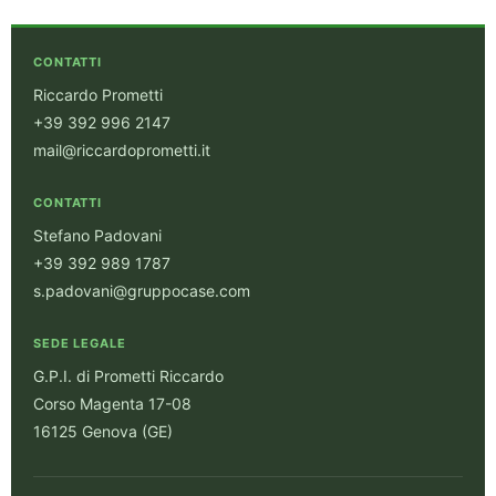
agenzie immobiliari,il rapporto con le
persone è importante, specialmente nella
ricerca delicata della propria casa. Grazie
CONTATTI
mille Gruppo Case.
Riccardo Prometti
+39 392 996 2147
mail@riccardoprometti.it
CONTATTI
Stefano Padovani
+39 392 989 1787
s.padovani@gruppocase.com
SEDE LEGALE
G.P.I. di Prometti Riccardo
Corso Magenta 17-08
16125 Genova (GE)