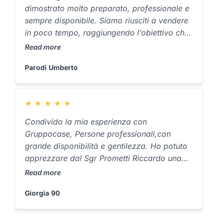
perfettamente ala mia richiesta . Inoltre,
dimostrato molto preparato, professionale e
hanno gestito ogni fase della trattativa con
sempre disponibile. Siamo riusciti a vendere
trasparenza e precisione, facendomi sentire
in poco tempo, raggiungendo l’obiettivo che
sempre supportato. Consiglio vivamente
ci eravamo prefissati. Agenzia
Read more
Gruppocase a chiunque sia alla ricerca di un
assolutamente consigliata. Complimenti a
servizio immobiliare di alto livello!
Parodi Umberto
tutto il team.
★
★
★
★
★
Condivido la mia esperienza con
Gruppocase, Persone professionali,con
grande disponibilità e gentilezza. Ho potuto
apprezzare dal Sgr Prometti Riccardo una
gentilezza ed un aiuto nel risolvere le mie
Read more
necessità di ricerca casa in modo molto
Giorgia 90
professionale ma anche Umano ,cosa che
non ho riscontrato purtroppo in tante altre