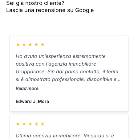
Sei già nostro cliente?
Lascia una recensione su Google
★
★
★
★
★
Ho avuto un’esperienza estremamente
positiva con l’agenzia immobiliare
Gruppocase .Sin dal primo contatto, il team
si è dimostrato professionale, disponibile e
sempre pronto a rispondere a ogni mia
Read more
domanda. La competenza e l’attenzione al
Edward J. Mora
dettaglio del personale mi hanno dato
fiducia e tranquillità durante tutto il processo
di vendita. Sono stati in grado di
★
★
★
★
★
comprendere perfettamente le mie esigenze
e di propormi soluzioni che si adattavano
Ottima agenzia immobiliare. Riccardo si è