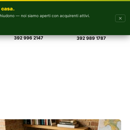
 casa.
hiudono — noi siamo aperti con acquirenti attivi.
✕
STEFANO PADOVANI
RICCARDO PROMETTI
392 996 2147
392 989 1787