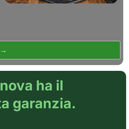
o →
ova ha il
ta garanzia.