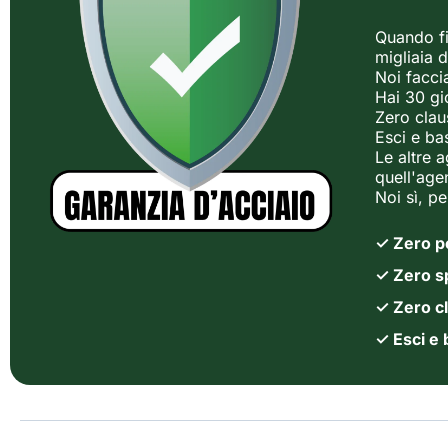
Quando fi
migliaia d
Noi facci
Hai 30 gi
Zero clau
Esci e ba
Le altre 
quell'age
Noi sì, p
✓ Zero p
✓ Zero sp
✓ Zero cl
✓ Esci e 