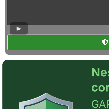
Ne
cor
GA