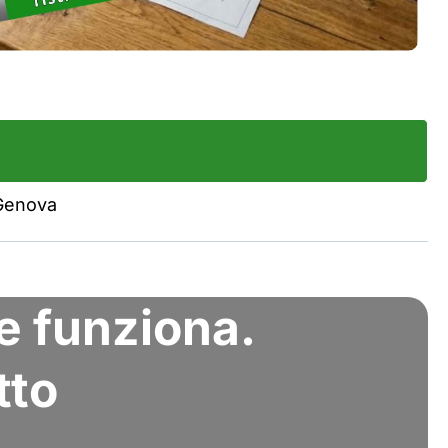
 Genova
e funziona.
tto